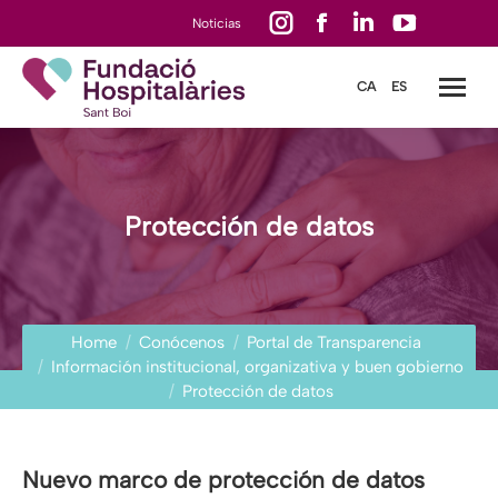
Instagram
Facebook
Linkedin
YouTube
Noticias
page
page
page
page
CA
ES
opens
opens
opens
opens
in
in
in
in
new
new
new
new
window
window
window
window
Protección de datos
You are here:
Home
Conócenos
Portal de Transparencia
Información institucional, organizativa y buen gobierno
Protección de datos
Nuevo marco de protección de datos