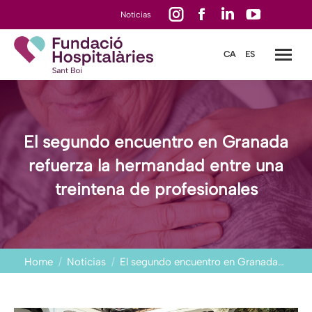
Instagram
Facebook
Linkedin
YouTube
Noticias
page
page
page
page
CA
ES
opens
opens
opens
opens
in
in
in
in
new
new
new
new
window
window
window
window
El segundo encuentro en Granada
refuerza la hermandad entre una
treintena de profesionales
You are here:
Home
Noticias
El segundo encuentro en Granada…