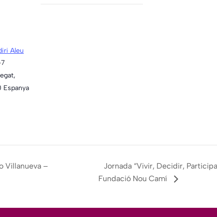
diri Aleu
-7
regat
,
0
Espanya
o Villanueva –
Jornada “Vivir, Decidir, Partici
Fundació Nou Camí