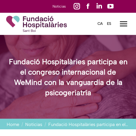
Instagram
Facebook
Linkedin
YouTube
Noticias
page
page
page
page
CA
ES
opens
opens
opens
opens
in
in
in
in
new
new
new
new
window
window
window
window
Fundació Hospitalàries participa en
el congreso internacional de
WeMind con la vanguardia de la
psicogeriatría
You are here:
Home
Noticias
Fundació Hospitalàries participa en el…