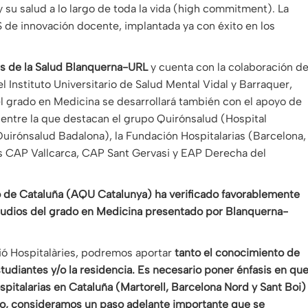
 su salud a lo largo de toda la vida (high commitment). La
de innovación docente, implantada ya con éxito en los
as de la Salud Blanquerna-URL
y cuenta con la colaboración d
 el Instituto Universitario de Salud Mental Vidal y Barraquer,
el grado en Medicina se desarrollará también con el apoyo de
, entre la que destacan el grupo Quirónsalud (Hospital
 Quirónsalud Badalona), la Fundación Hospitalarias (Barcelona, ​
as CAP Vallcarca, CAP Sant Gervasi y EAP Derecha del
io de Cataluña (AQU Catalunya) ha verificado favorablemente
tudios del grado en Medicina presentado por Blanquerna-
ció Hospitalàries, podremos aportar
tanto el conocimiento de
studiantes y/o la residencia. Es necesario poner énfasis en qu
spitalarias en Cataluña (Martorell, Barcelona Nord y Sant Boi)
vo, consideramos un paso adelante importante que se