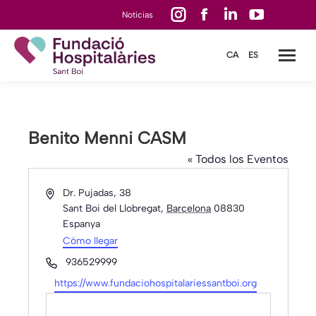
Instagram
Facebook
Linkedin
YouTube
Noticias
page
page
page
page
CA
ES
opens
opens
opens
opens
in
in
in
in
new
new
new
new
window
window
window
window
Benito Menni CASM
« Todos los Eventos
Dirección
Dr. Pujadas, 38
Sant Boi del Llobregat
,
Barcelona
08830
Espanya
Cómo llegar
Teléfono
936529999
Website
https://www.fundaciohospitalariessantboi.org