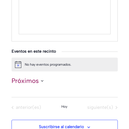
Eventos en este recinto
No hay eventos programados.
Aviso
Próximos
Selecciona
la
fecha.
Eventos
Eventos
anterior(es)
Hoy
siguiente(s)
Suscribirse al calendario