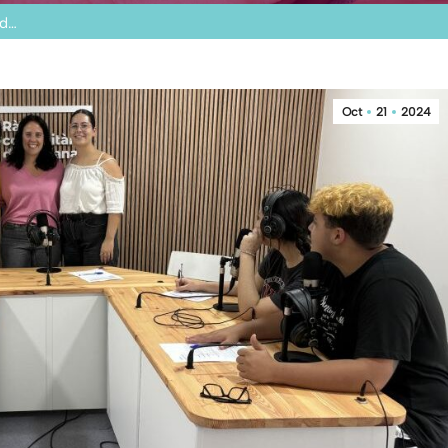
ud…
Oct
21
2024