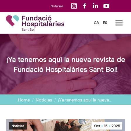
Instagram
Facebook
Linkedin
YouTube
Noticias
page
page
page
page
CA
ES
opens
opens
opens
opens
in
in
in
in
new
new
new
new
window
window
window
window
¡Ya tenemos aquí la nueva revista de
Fundació Hospitalàries Sant Boi!
You are here:
Home
Noticias
¡Ya tenemos aquí la nueva…
Noticias
Oct
15
2025