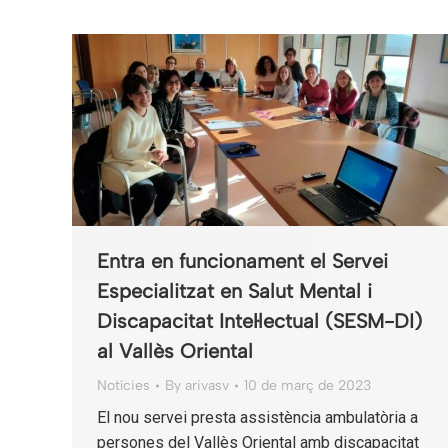
Entra en funcionament el Servei
Especialitzat en Salut Mental i
Discapacitat Intel·lectual (SESM-DI)
al Vallès Oriental
Notícies
By
arivasv
10 de març de 2023
El nou servei presta assistència ambulatòria a
persones del Vallès Oriental amb discapacitat