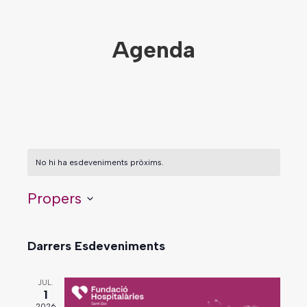
Agenda
No hi ha esdeveniments pròxims.
Propers
Selecciona
una
data.
Darrers Esdeveniments
JUL.
1
2026