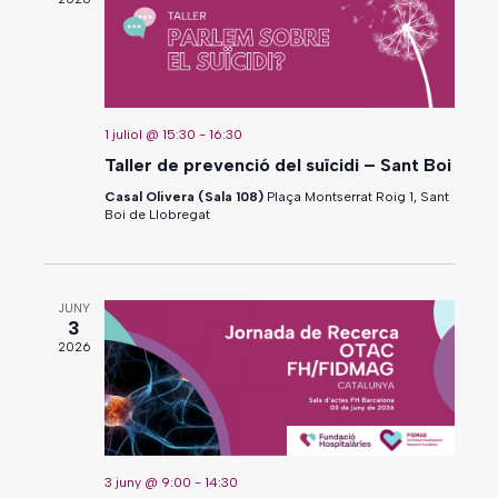
1 juliol @ 15:30
-
16:30
Taller de prevenció del suïcidi – Sant Boi
Casal Olivera (Sala 108)
Plaça Montserrat Roig 1, Sant
Boi de Llobregat
JUNY
3
2026
3 juny @ 9:00
-
14:30