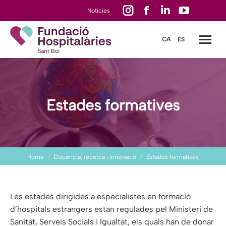
Instagram
Facebook
Linkedin
YouTube
Notícies
page
page
page
page
CA
ES
opens
opens
opens
opens
in
in
in
in
new
new
new
new
window
window
window
window
Estades formatives
You are here:
Home
Docència, recerca i innovació
Estades formatives
Les estades dirigides a especialistes en formació
d’hospitals estrangers estan regulades pel Ministeri de
Sanitat, Serveis Socials i Igualtat, els quals han de donar