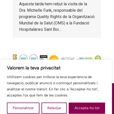
Aquesta tarda hem rebut la visita de la
Dra. Michelle Funk, responsable del
programa Quality Rights de la Organització
Mundial de la Salut (OMS) a la Fundació
Hospitalàries Sant Boi.…
Valorem la teva privacitat
Utilitzem cookies per millorar la teva experiència de
navegació, publicar anuncis o contingut personalitzats i
analitzar el nostre trànsit. En fer clic a "Acceptar-ho tot",
acceptes l'ús que fem de les cookies.
© 2026 Fundació Hospitalàries Sant Boi - Benito Menni CASM.
Personalitzar
Rebutjar
Accepta-ho tot
Tots els drets reservats.