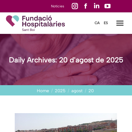
Instagram
Facebook
Linkedin
YouTube
Notícies
page
page
page
page
CA
ES
opens
opens
opens
opens
in
in
in
in
new
new
new
new
window
window
window
window
Daily Archives:
20 d'agost de 2025
You are here:
Home
2025
agost
20