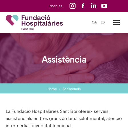
Instagram
Facebook
Linkedin
YouTube
Notícies
page
page
page
page
CA
ES
opens
opens
opens
opens
in
in
in
in
new
new
new
new
window
window
window
window
Assistència
You are here:
Home
Assistència
La Fundació Hospitalàries Sant Boi ofereix serveis
assistencials en tres grans àmbits: salut mental, atenció
intermèdia i diversitat funcional.