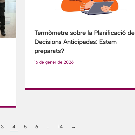
Termòmetre sobre la Planificació de
Decisions Anticipades: Estem
preparats?
16 de gener de 2026
3
4
5
6
…
14
→