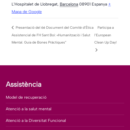
L'Hospitalet de Llobregat
,
Barcelona
08901
Espanya
+
Mapa de Google
Presentació del 6è Document del Comitè d’Ètica
Participa a
Assistencial de FH Sant Boi: «Humanització i Salut
l’European
Mental. Guia de Bones Pràctiques”
Clean Up Day!
Assistència
Model de recuperació
Atenció a la salut mental
Atenció a la Diversitat Funcional