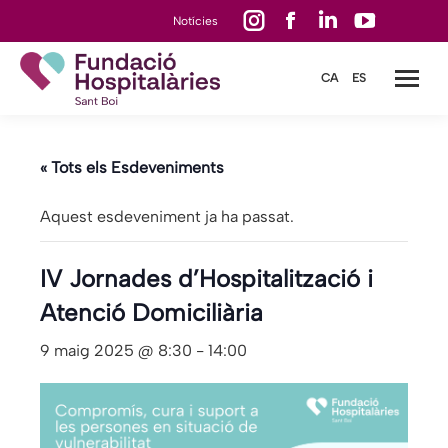
Instagram
Facebook
Linkedin
YouTube
Notícies
page
page
page
page
CA
ES
opens
opens
opens
opens
in
in
in
in
new
new
new
new
« Tots els Esdeveniments
window
window
window
window
Aquest esdeveniment ja ha passat.
IV Jornades d’Hospitalització i
Atenció Domiciliària
9 maig 2025 @ 8:30
-
14:00