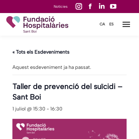
Instagram
Facebook
Linkedin
YouTube
Notícies
page
page
page
page
CA
ES
opens
opens
opens
opens
in
in
in
in
new
new
new
new
« Tots els Esdeveniments
window
window
window
window
Aquest esdeveniment ja ha passat.
Taller de prevenció del suïcidi –
Sant Boi
1 juliol @ 15:30
-
16:30