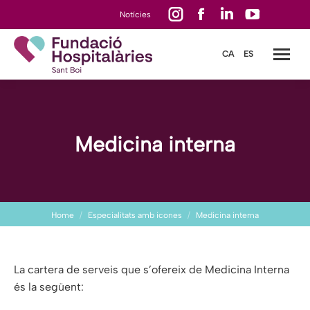
Instagram
Facebook
Linkedin
YouTube
Notícies
page
page
page
page
CA
ES
opens
opens
opens
opens
in
in
in
in
new
new
new
new
window
window
window
window
Medicina interna
You are here:
Home
Especialitats amb icones
Medicina interna
La cartera de serveis que s’ofereix de Medicina Interna
és la següent: