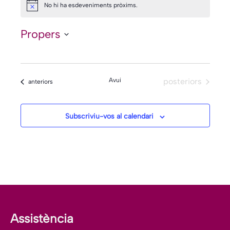
No hi ha esdeveniments pròxims.
Avís
Propers
Selecciona
una
data.
Esdeveniments
Avui
posteriors
Esdeveniments
anteriors
Subscriviu-vos al calendari
Assistència