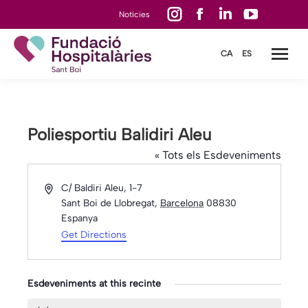
Instagram
Facebook
Linkedin
YouTube
Notícies
page
page
page
page
CA
ES
opens
opens
opens
opens
in
in
in
in
new
new
new
new
window
window
window
window
Poliesportiu Balidiri Aleu
« Tots els Esdeveniments
Address
C/ Baldiri Aleu, 1-7
Sant Boi de Llobregat
,
Barcelona
08830
Espanya
Get Directions
Esdeveniments at this recinte