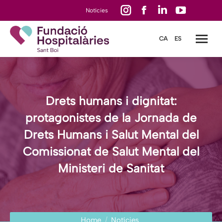
Instagram
Facebook
Linkedin
YouTube
Notícies
page
page
page
page
CA
ES
opens
opens
opens
opens
in
in
in
in
new
new
new
new
window
window
window
window
Drets humans i dignitat:
protagonistes de la Jornada de
Drets Humans i Salut Mental del
Comissionat de Salut Mental del
Ministeri de Sanitat
You are here:
Home
Notícies