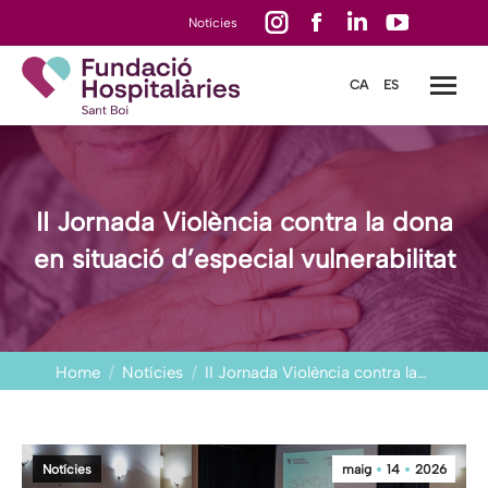
Instagram
Facebook
Linkedin
YouTube
Notícies
page
page
page
page
CA
ES
opens
opens
opens
opens
in
in
in
in
new
new
new
new
window
window
window
window
II Jornada Violència contra la dona
en situació d’especial vulnerabilitat
You are here:
Home
Notícies
II Jornada Violència contra la…
Notícies
maig
14
2026