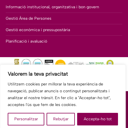
Informació institucional, organitzativa i bon govern
Gestió Àrea de Persones
Gestió econòmica i pressupostària
Planificació i avaluació
Valorem la teva privacitat
Utilitzem cookies per millorar la teva experiència de
navegació, publicar anuncis o contingut personalitzats i
analitzar el nostre trànsit. En fer clic a "Acceptar-ho tot",
acceptes l'ús que fem de les cookies.
© 2026 Fundació Hospitalàries Sant Boi - Benito Menni CASM.
Personalitzar
Rebutjar
Accepta-ho tot
Tots els drets reservats.
legal