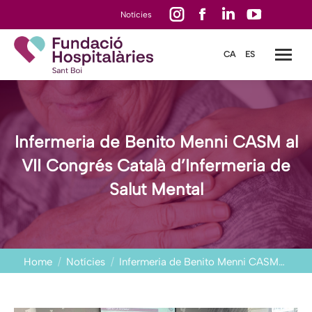
Instagram
Facebook
Linkedin
YouTube
Notícies
page
page
page
page
CA
ES
opens
opens
opens
opens
in
in
in
in
new
new
new
new
window
window
window
window
Infermeria de Benito Menni CASM al
VII Congrés Català d’Infermeria de
Salut Mental
You are here:
Home
Notícies
Infermeria de Benito Menni CASM…