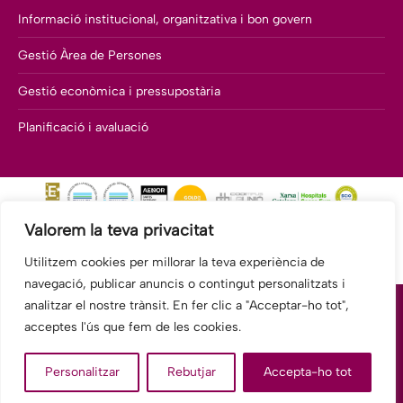
Informació institucional, organitzativa i bon govern
Gestió Àrea de Persones
Gestió econòmica i pressupostària
Planificació i avaluació
Valorem la teva privacitat
Utilitzem cookies per millorar la teva experiència de
navegació, publicar anuncis o contingut personalitzats i
analitzar el nostre trànsit. En fer clic a "Acceptar-ho tot",
acceptes l'ús que fem de les cookies.
© 2026 Fundació Hospitalàries Sant Boi - Benito Menni CASM.
Personalitzar
Rebutjar
Accepta-ho tot
Tots els drets reservats.
legal