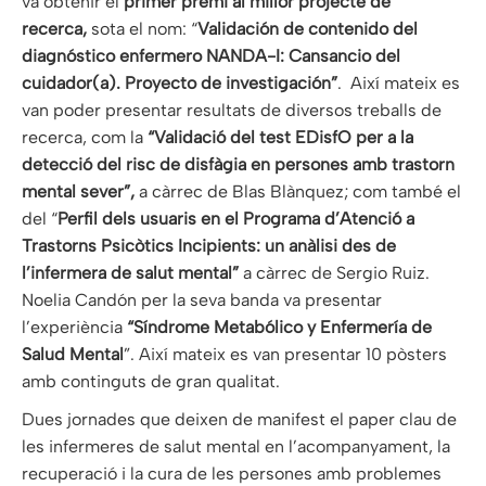
va obtenir el
primer premi al millor projecte de
recerca,
sota el nom: “
Validación de contenido del
diagnóstico enfermero NANDA-I: Cansancio del
cuidador(a). Proyecto de investigación”
. Així mateix es
van poder presentar resultats de diversos treballs de
recerca, com la
“Validació del test EDisfO per a la
detecció del risc de disfàgia en persones amb trastorn
mental sever”,
a càrrec de Blas Blànquez; com també el
del “
Perfil dels usuaris en el Programa d’Atenció a
Trastorns Psicòtics Incipients: un anàlisi des de
l’infermera de salut mental”
a càrrec de Sergio Ruiz.
Noelia Candón per la seva banda va presentar
l’experiència
“Síndrome Metabólico y Enfermería de
Salud Mental
”. Així mateix es van presentar 10 pòsters
amb continguts de gran qualitat.
Dues jornades que deixen de manifest el paper clau de
les infermeres de salut mental en l’acompanyament, la
recuperació i la cura de les persones amb problemes